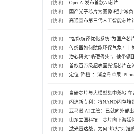
[快讯]
OpenAI发布首款AI芯片
[快讯]
国产光子芯片为图像识别“减负
[快讯]
高通宣布第三代人工智能芯片计
[快讯]
“智能编译优化系统”为国产芯
[快讯]
传感器如何赋能环保气象？丨
[快讯]
潜心研究“啃硬骨头”，他带领
[快讯]
首款百万级超表面光镊芯片在
[快讯]
定位“降档”：消息称苹果 iPhone
[快讯]
自研芯片与大模型集中落地 
[快讯]
闪迪新专利：将NAND闪存堆
[快讯]
亚马逊 AI 主管：已就向外部出售
[快讯]
山东立国科技：芯片向下游延伸
[快讯]
激光雷达战，为何“炮火”对准