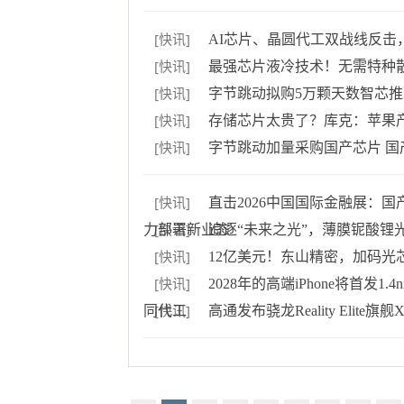
[快讯]
AI芯片、晶圆代工双战线反击
[快讯]
最强芯片液冷技术！无需特种散
[快讯]
字节跳动拟购5万颗天数智芯
[快讯]
存储芯片太贵了？库克：苹果
[快讯]
字节跳动加量采购国产芯片 
[快讯]
直击2026中国国际金融展：国
[快讯]
力部署新业态
追逐“未来之光”，薄膜铌酸锂
[快讯]
12亿美元！东山精密，加码光
[快讯]
2028年的高端iPhone将首发1.
[快讯]
同代工
高通发布骁龙Reality Elite