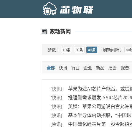
滚动新闻
条数：
刷新间隔：
10条
20条
40条
60
快讯
行业
企业
新品
展会
报告
全部
[快讯]
苹果为避AI芯片产能战，或提前在A
[快讯]
推理侧需求爆发 ASIC芯片202
[快讯]
英媒：苹果公司游说白宫允许
[快讯]
基本半导体启动招股，“中国碳
[快讯]
中国碳化硅芯片第一股今起招