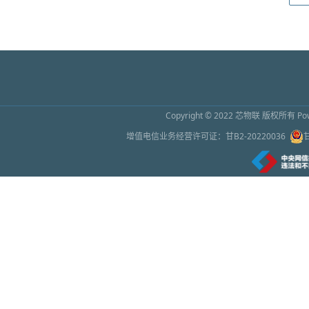
2026上海传感器展9月16日开幕 预计吸引超
2026年6月26日 10:01
怀柔区领导与仪器和传感器初创企业座谈
2026年6月26日 10:01
Copyright © 2022
芯物联
版权所有 Powe
苹果称因芯片成本增加上调部分产品售价
增值电信业务经营许可证：
甘B2-20220036
2026年6月26日 10:00
绿色幻象之下：谁在为万亿AI芯片繁荣买单
2026年6月26日 9:59
处理器芯片，让手机没有差价了
2026年6月26日 9:58