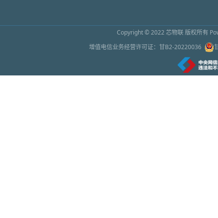
怀柔区领导与仪器和传感器初创企业座谈
2026年6月26日 10:01
Copyright © 2022
芯物联
版权所有 Powe
苹果称因芯片成本增加上调部分产品售价
增值电信业务经营许可证：
甘B2-20220036
2026年6月26日 10:00
绿色幻象之下：谁在为万亿AI芯片繁荣买单
2026年6月26日 9:59
处理器芯片，让手机没有差价了
2026年6月26日 9:58
存储芯片概念大幅高开 太极实业一字涨停创
2026年6月25日 10:04
高通预测到2029年数据中心芯片营收将达15