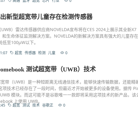
:07
高通
蓝牙
超宽
芯片
行业
0
A推出新型超宽带儿童存在检测传感器
UWB）雷达传感器供应商NOVELDA宣布将在CES 2024上展示其全新X7 
）和生命体征监测解决方案。NOVELDA的新解决方案具有强大的儿童存
低至100μW以下。
1:07
超宽
传感器
检测
儿童
0
romebook 测试超宽带（UWB）技术
息，超宽带（UWB）是一种短距离无线通信技术，能够快速传输数据，还能精
项技术已经存在了一段时间，但最近才开始被更多的设备使用。据传 Pix
会搭载 UWB 模块。而这可能不是谷歌唯一一款即将采用这项技术的新产品，该
ebook 上使用 UWB。
:45
超宽
测试
技术
谷歌正
0