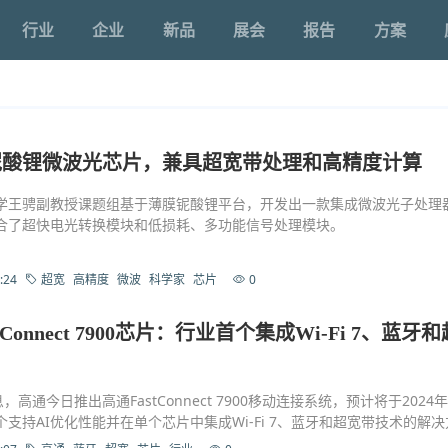
行业
企业
新品
展会
报告
方案
铌酸锂微波光芯片，兼具超宽带处理和高精度计算
学王骋副教授课题组基于薄膜铌酸锂平台，开发出一款集成微波光子处理
合了超快电光转换模块和低损耗、多功能信号处理模块。
:24
超宽
高精度
微波
科学家
芯片
0
Connect 7900芯片：行业首个集成Wi-Fi 7、蓝牙
，高通今日推出高通FastConnect 7900移动连接系统，预计将于2024
支持AI优化性能并在单个芯片中集成Wi-Fi 7、蓝牙和超宽带技术的解