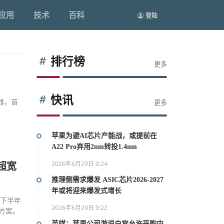
应用
技术
百科
登陆
排行榜
更多
快讯
器，首
更多
苹果为避AI芯片产能战，或提前在
A22 Pro弃用2nm转投1.4nm
2026年6月29日 9:24
和超宽
推理侧需求爆发 ASIC芯片2026-2027
年或将迎来爆发式增长
年下半年
2026年6月29日 9:22
决方案。
英媒：苹果公司游说白宫允许采购中