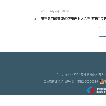
2026年6月26日 10:04
第三届西部智能传感器产业大会在德阳广汉
2026年6月26日 10:02
2026上海传感器展9月16日开幕 预计吸引超
2026年6月26日 10:01
怀柔区领导与仪器和传感器初创企业座谈
2026年6月26日 10:01
Copyright © 2022
芯物联
版权所有 Powe
苹果称因芯片成本增加上调部分产品售价
增值电信业务经营许可证：
甘B2-20220036
2026年6月26日 10:00
绿色幻象之下：谁在为万亿AI芯片繁荣买单