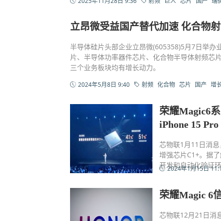
2025年11月28日 9:36
射频
巨人
芯片
国产
瑞
立昂微受益国产替代加速 化合物
半导体硅片头部企业立昂微(605358)5月7日
片、半导体功率器件芯片、化合物半导体射频芯
三个业务板块均有增长动力。
2024年5月8日 9:40
射频
化合物
芯片
国产
增
荣耀Magic
iPhone 15 Pr
芯物联1月11日消息
增强芯片C1+。据
开发和自动化验证
2024年1月15日 11:
荣耀Magic
芯物联12月21日消