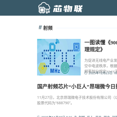
射频
一图读懂《90
理规定》
为促进无线电产业发
空中电波秩序，根据
频率划分规定>><
2025年12月23日 16
国产射频芯片“小巨人”昂瑞微今日招
11月27日，北京昂瑞微电子技术股份有限公司（
股票代码为“688790”。