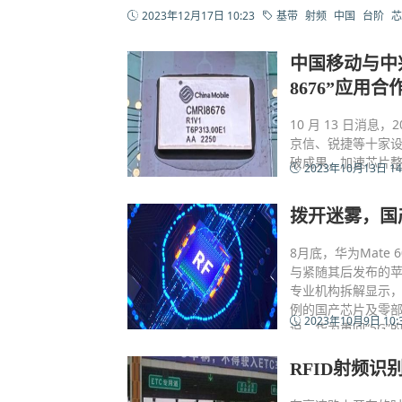
2023年12月17日 10:23
基带
射频
中国
台阶
芯
中国移动与中
8676”应用合
10 月 13 日消
京信、锐捷等十家设
破成果，加速芯片
2023年10月13日 14
拨开迷雾，国
8月底，华为Mate
与紧随其后发布的苹
专业机构拆解显示，M
例的国产芯片及零部
2023年10月9日 10:
说，华为重回“5G
RFID射频识