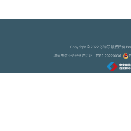
2026上海传感器展9月16日开幕 预计吸引超
2026年6月26日 10:01
怀柔区领导与仪器和传感器初创企业座谈
2026年6月26日 10:01
Copyright © 2022
芯物联
版权所有 Powe
苹果称因芯片成本增加上调部分产品售价
增值电信业务经营许可证：
甘B2-20220036
2026年6月26日 10:00
绿色幻象之下：谁在为万亿AI芯片繁荣买单
2026年6月26日 9:59
处理器芯片，让手机没有差价了
2026年6月26日 9:58