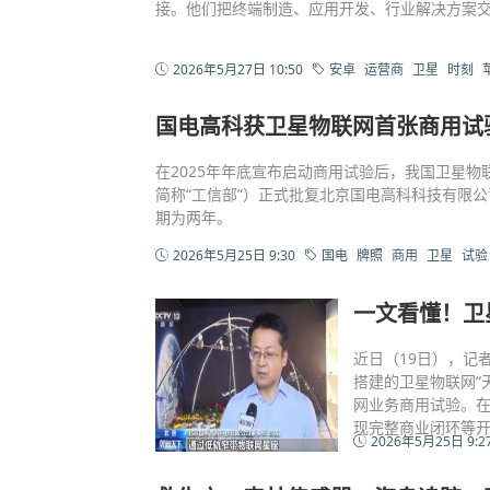
接。他们把终端制造、应用开发、行业解决方案交
2026年5月27日 10:50
安卓
运营商
卫星
时刻
国电高科获卫星物联网首张商用试
在2025年年底宣布启动商用试验后，我国卫星
简称“工信部”）正式批复北京国电高科科技有限
期为两年。
2026年5月25日 9:30
国电
牌照
商用
卫星
试验
一文看懂！卫
近日（19日），记
搭建的卫星物联网“
网业务商用试验。
现完整商业闭环等
2026年5月25日 9:2