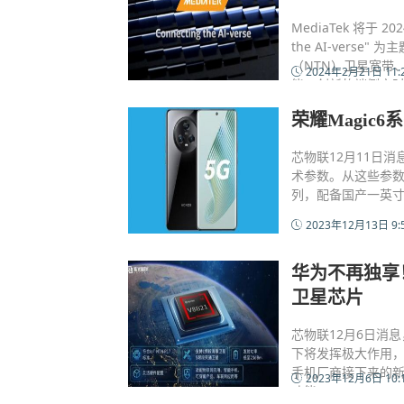
MediaTek 将于 2
the AI-verse
（NTN）卫星宽带、6
2024年2月21日 11:
能、创新的端侧实时生成
果，并将于现场展出多
荣耀Magic
芯物联12月11日
术参数。从这些参数
列，配备国产一英
2023年12月13日 9:
华为不再独享！曝
卫星芯片
芯物联12月6日消
下将发挥极大作用
手机厂商接下来的
2023年12月6日 10:
功能。