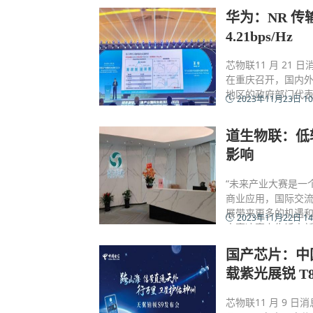
华为：NR 
4.21bps/Hz
芯物联11 月 21 
在重庆召开，国内外
地区的政府部门代表
2023年11月23日 10
道生物联：低
影响
“未来产业大赛是一
商业应用，国际交
展带来更多的机遇和
2023年11月22日 14
大赛决赛上告诉中
国产芯片：中国
载紫光展锐 T
芯物联11 月 9 日