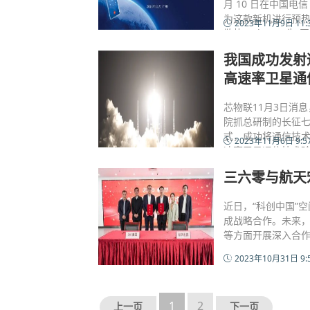
月 10 日在中国电
为这款新机进行预热宣
2023年11月9日 11:
散热，slogan 为
我国成功发射
高速率卫星通
芯物联11月3日消
院抓总研制的长征七
式，成功将通信技
2023年11月6日 9:5
速率卫星通信技术
三六零与航天
近日，“科创中国”
成战略合作。未来
等方面开展深入合
2023年10月31日 9:
1
2
上一页
下一页