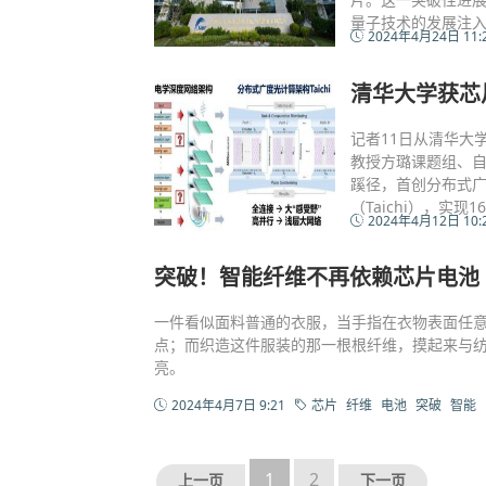
量子技术的发展注
2024年4月24日 11:
清华大学获芯
记者11日从清华大
教授方璐课题组、
蹊径，首创分布式广
（Taichi），实现1
2024年4月12日 10:
突破！智能纤维不再依赖芯片电池
一件看似面料普通的衣服，当手指在衣物表面任意
点；而织造这件服装的那一根根纤维，摸起来与
亮。
2024年4月7日 9:21
芯片
纤维
电池
突破
智能
1
2
上一页
下一页