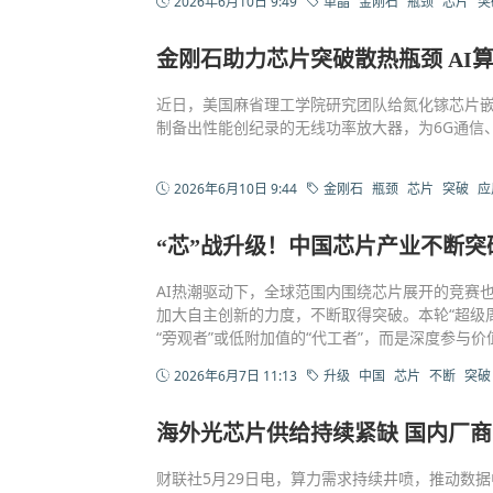
2026年6月10日 9:49
单晶
金刚石
瓶颈
芯片
突
金刚石助力芯片突破散热瓶颈 AI
近日，美国麻省理工学院研究团队给氮化镓芯片
制备出性能创纪录的无线功率放大器，为6G通信
2026年6月10日 9:44
金刚石
瓶颈
芯片
突破
应
“芯”战升级！中国芯片产业不断突
AI热潮驱动下，全球范围内围绕芯片展开的竞赛
加大自主创新的力度，不断取得突破。本轮“超级
“旁观者”或低附加值的“代工者”，而是深度参与价
2026年6月7日 11:13
升级
中国
芯片
不断
突破
海外光芯片供给持续紧缺 国内厂
财联社5月29日电，算力需求持续井喷，推动数