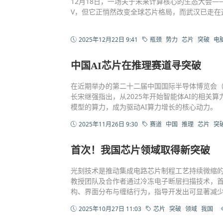
12月18日，一场关于未来计算核心的生态大会——“
V，但它正悄然改变全球芯片格局，而武汉已走在
2025年12月22日 9:41
瓶颈
势力
芯片
突破
电
中国AI芯片在推理赛道寻突破
在近期举办的第二十二届中国国际半导体博览会（IC
长宋继强指出，从2025年开始智能体AI的相关
模型的算力，成为驱动AI算力增长的核心动力。
2025年11月26日 9:30
赛道
中国
推理
芯片
突
首次！我国芯片领域取得新突破
光刻技术是推动集成电路芯片制程工艺持续微缩
教授团队及合作者通过冷冻电子断层扫描技术，
构、界面分布与缠结行为，指导开发出可显著减
2025年10月27日 11:03
芯片
突破
领域
我国