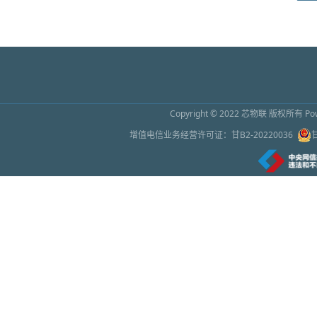
2026上海传感器展9月16日开幕 预计吸引超
2026年6月26日 10:01
怀柔区领导与仪器和传感器初创企业座谈
2026年6月26日 10:01
Copyright © 2022
芯物联
版权所有 Powe
苹果称因芯片成本增加上调部分产品售价
增值电信业务经营许可证：
甘B2-20220036
2026年6月26日 10:00
绿色幻象之下：谁在为万亿AI芯片繁荣买单
2026年6月26日 9:59
处理器芯片，让手机没有差价了
2026年6月26日 9:58