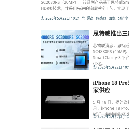
SC2080RS（20MP）。该系列产品基于思特威Smar
HDR®技术，并采用先进的掩膜拼接工艺，实现
2026年5月22日 10:21
超高
传感器
图像
分辨率
思特威推出三
芯物联消息，思特
SC4880RS (45MP
SmartClari
优化。
2026年5月22日 10:
iPhone 1
家供应
5 月 18 日，据
月，iPhone 18 P
媒近一段时间的报道来看
2026年5月18日 11:
显示屏、电池等诸