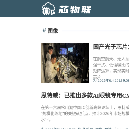
图像
国产光子芯片
在航空航天、无人
强干扰、低信噪比
矩阵运算，实现实
芯片……
2026年6月25日 9:5
思特威：已推出多款AI眼镜专用C
在第十六届松山湖中国IC创新高峰论坛上，思特威
“规模化落地”的关键转折点，预计2026年市场
水平。