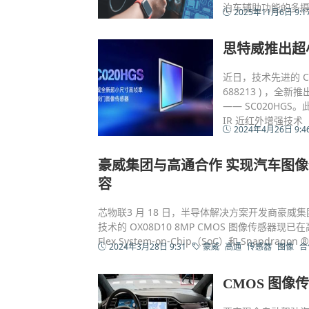
泊车辅助功能的多摄
2025年11月6日 9:1
思特威推出超
近日，技术先进的 CM
688213 ) ，全
—— SC020HGS。此
IR 近红外增强技术
2024年4月26日 9:4
豪威集团与高通合作 实现汽车图像传感器与Sn
容
芯物联3 月 18 日，半导体解决方案开发商豪威集团（
技术的 OX08D10 8MP CMOS 图像传感器现已在高通 Sn
Flex System-on-Chip（SoC）和 Snapdragon
2024年3月28日 9:31
豪威
高通
传感器
图像
合
CMOS 图