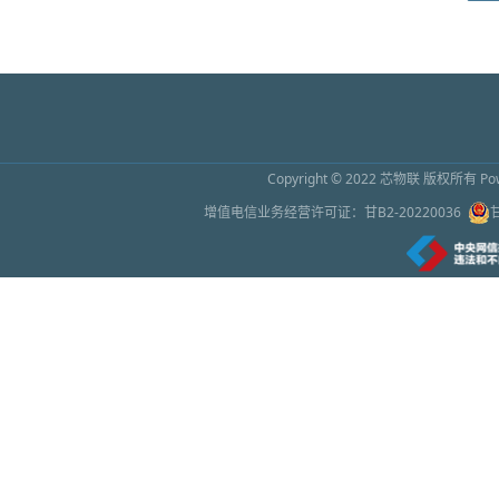
2026上海传感器展9月16日开幕 预计吸引超
2026年6月26日 10:01
怀柔区领导与仪器和传感器初创企业座谈
2026年6月26日 10:01
Copyright © 2022
芯物联
版权所有 Powe
苹果称因芯片成本增加上调部分产品售价
增值电信业务经营许可证：
甘B2-20220036
2026年6月26日 10:00
绿色幻象之下：谁在为万亿AI芯片繁荣买单
2026年6月26日 9:59
处理器芯片，让手机没有差价了
2026年6月26日 9:58