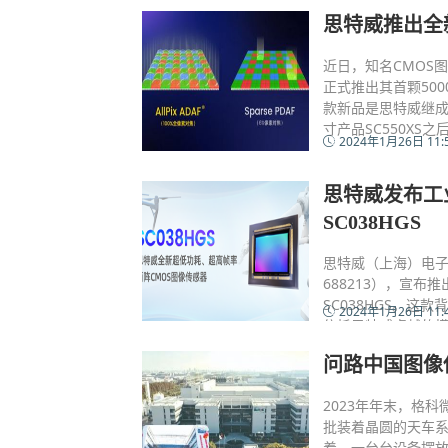
思特威推出全新5
近日，知名CMOS图
正式推出其首颗500
款新品是思特威继成功量
寸产品SC550X
2024年1月26日 11:
思特威发布工
SC038HGS
思特威（上海）电
688213），宣布
SC038HGS。这款
2024年1月26日 11:
依托思特威卓越的模
问路中国图像
2023年年末，格
批装着晶圆的天车系
着，一台台设备摆